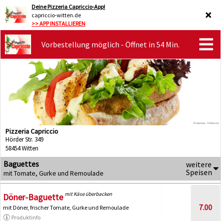
Deine Pizzeria Capriccio-App!
capriccio-witten.de
>> APP INSTALLIEREN
Vorbestellung möglich - Öffnet in 54 Min.
Pizzeria Capriccio
Hörder Str. 349
58454 Witten
Baguettes
weitere
Speisen
mit Tomate, Gurke und Remoulade
mit Käse überbacken
Döner-Baguette
7.00
mit Döner, frischer Tomate, Gurke und Remoulade
Produktinfo