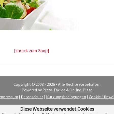
[zurück zum Shop]
Copyright © 2008 - 2026 • Alle Rechte vorbehalten
Powered by
Pizza-Taxi.de
&
Online-Pizza
Impressum
|
Datenschutz
|
Nutzungsbedingungen
|
Cookie-Hinwei
Diese Webseite verwendet Cookies